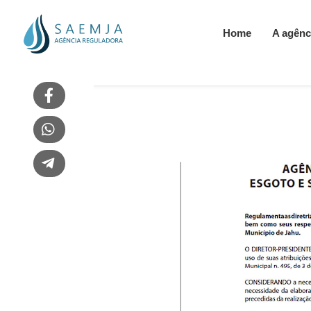
Home
A agênc